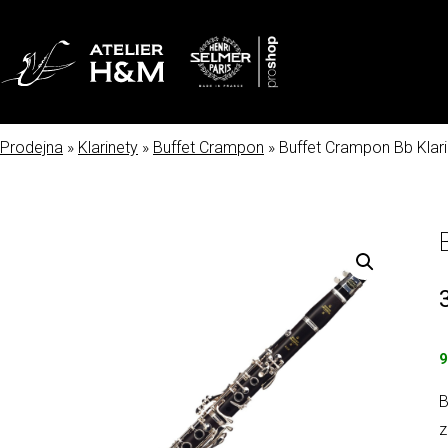
Prodejna
»
Klarinety
»
Buffet Crampon
» Buffet Crampon Bb Klar
9
B
z