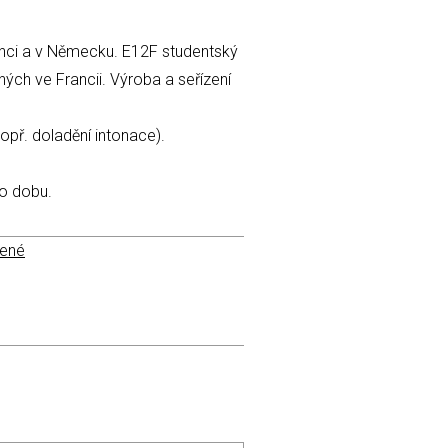
ranci a v Německu. E12F studentský
ých ve Francii. Výroba a seřízení
popř. doladění intonace).
to dobu.
bené