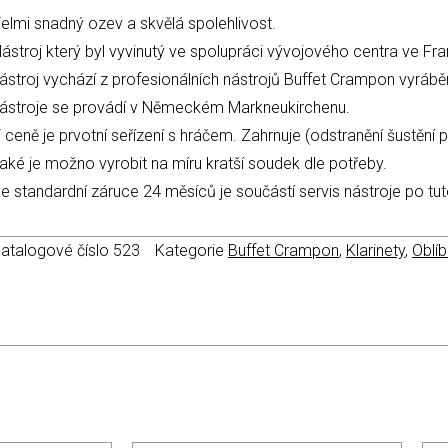
elmi snadný ozev a skvělá spolehlivost.
ástroj který byl vyvinutý ve spolupráci vývojového centra ve F
ástroj vychází z profesionálních nástrojů Buffet Crampon vyráběn
ástroje se provádí v Německém Markneukirchenu.
 ceně je prvotní seřízení s hráčem. Zahrnuje (odstranění šustění 
aké je možno vyrobit na míru kratší soudek dle potřeby.
e standardní záruce 24 měsíců je součástí servis nástroje po tu
atalogové číslo
523
Kategorie
Buffet Crampon
,
Klarinety
,
Oblí