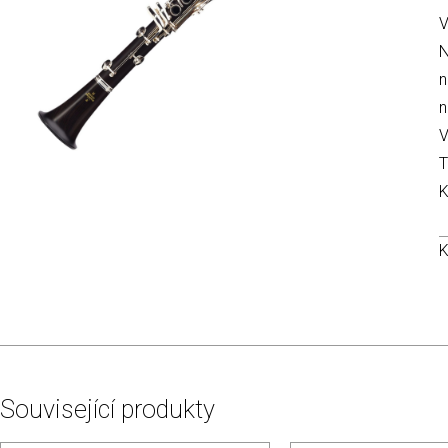
V
N
n
n
V
T
K
K
Související produkty