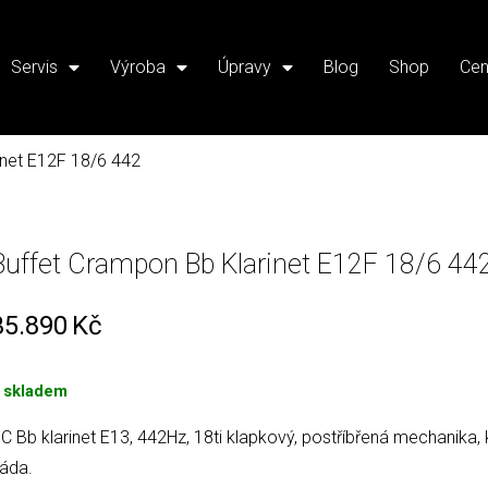
Servis
Výroba
Úpravy
Blog
Shop
Cen
inet E12F 18/6 442
Buffet Crampon Bb Klarinet E12F 18/6 44
35.890
Kč
 skladem
C Bb klarinet E13, 442Hz, 18ti klapkový, postříbřená mechanika,
áda.