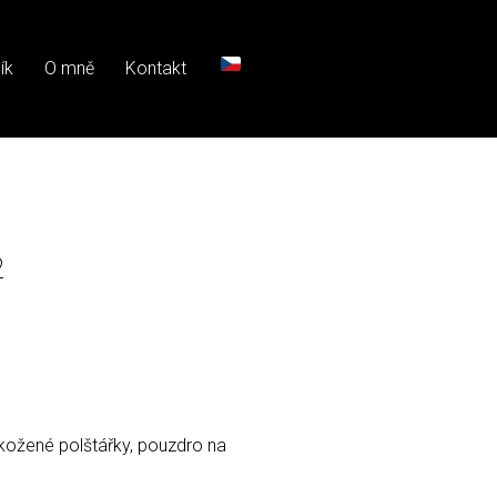
ík
O mně
Kontakt
2
 kožené polštářky, pouzdro na