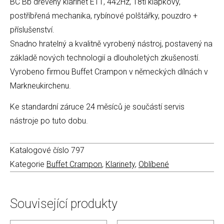
BC Bb dřevěný klarinet E11, 442Hz, 18ti klapkový,
postříbřená mechanika, rybínové polštářky, pouzdro +
příslušenství.
Snadno hratelný a kvalitně vyrobený nástroj, postavený na
základě nových technologií a dlouholetých zkušeností.
Vyrobeno firmou Buffet Crampon v německých dílnách v
Markneukirchenu.
Ke standardní záruce 24 měsíců je součástí servis
nástroje po tuto dobu.
Katalogové číslo
797
Kategorie
Buffet Crampon
,
Klarinety
,
Oblíbené
Související produkty