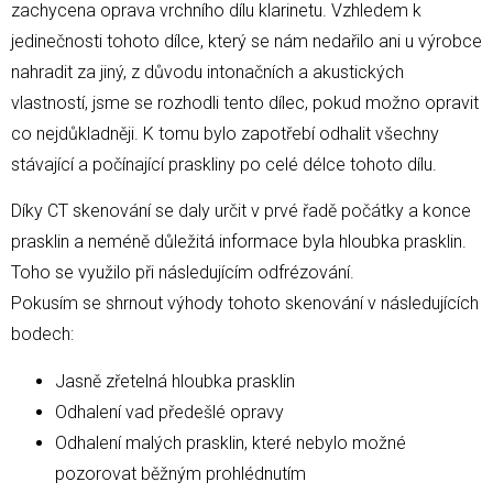
zachycena oprava vrchního dílu klarinetu. Vzhledem k
jedinečnosti tohoto dílce, který se nám nedařilo ani u výrobce
nahradit za jiný, z důvodu intonačních a akustických
vlastností, jsme se rozhodli tento dílec, pokud možno opravit
co nejdůkladněji. K tomu bylo zapotřebí odhalit všechny
stávající a počínající praskliny po celé délce tohoto dílu.
Díky CT skenování se daly určit v prvé řadě počátky a konce
prasklin a neméně důležitá informace byla hloubka prasklin.
Toho se využilo při následujícím odfrézování.
Pokusím se shrnout výhody tohoto skenování v následujících
bodech:
Jasně zřetelná hloubka prasklin
Odhalení vad předešlé opravy
Odhalení malých prasklin, které nebylo možné
pozorovat běžným prohlédnutím