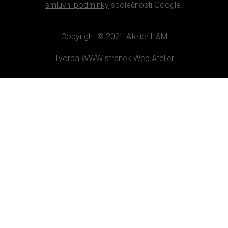
smluvní podmínky
společnosti Google.
Copyright © 2021 Atelier H&M
Tvorba WWW stránek
Web Atelier