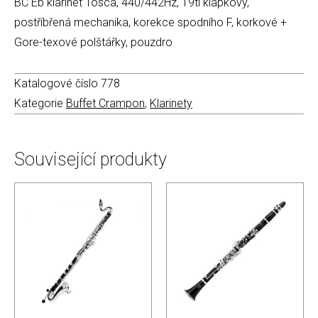
BC Eb klarinet Tosca, 440/442Hz, 19ti klapkový,
postříbřená mechanika, korekce spodního F, korkové +
Gore-texové polštářky, pouzdro
Katalogové číslo
778
Kategorie
Buffet Crampon
,
Klarinety
Související produkty