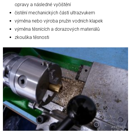
opravy a následné vyčištění
čistění mechanických částí ultrazvukem
výměna nebo výroba pružin vodních klapek
výměna těsnících a dorazových materiálů
zkouška těsnosti