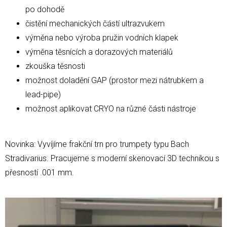
po dohodě
čistění mechanických částí ultrazvukem
výměna nebo výroba pružin vodních klapek
výměna těsnících a dorazových materiálů
zkouška těsnosti
možnost doladění GAP (prostor mezi nátrubkem a
lead-pipe)
možnost aplikovat CRYO na různé části nástroje
Novinka: Vyvíjíme frakční trn pro trumpety typu Bach
Stradivarius. Pracujeme s moderní skenovací 3D technikou s
přesností .001 mm.