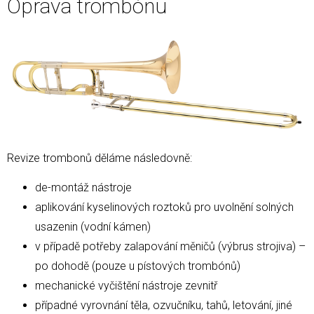
Oprava trombónu
Revize trombonů děláme následovně:
de-montáž nástroje
aplikování kyselinových roztoků pro uvolnění solných
usazenin (vodní kámen)
v případě potřeby zalapování měničů (výbrus strojiva) –
po dohodě (pouze u pístových trombónů)
mechanické vyčištění nástroje zevnitř
případné vyrovnání těla, ozvučníku, tahů, letování, jiné