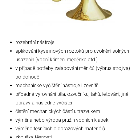
rozebrání nástroje
aplikování kyselinových roztoků pro uvolnění solných
usazenin (vodní kámen, měděnka atd.)
v případě potřeby zalapování měničů (výbrus strojiva) –
po dohodě
mechanické vyčištění nástroje i zevnitř
případné vyrovnání těla, ozvučníku, tahů, letování, jiné
opravy a následné vyčištění
čistění mechanických částí ultrazvukem
výměna nebo výroba pružin vodních klapek
výměna těsnících a dorazových materiálů
zkouška těsnosti