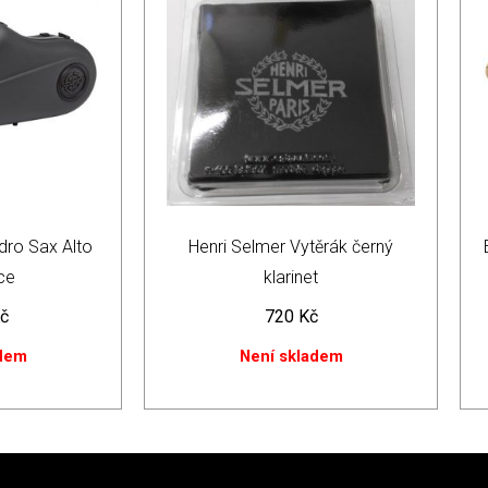
dro Sax Alto
Henri Selmer Vytěrák černý
ce
klarinet
č
720
Kč
adem
Není skladem