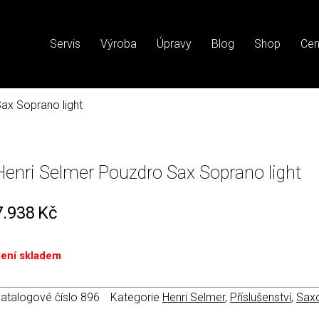
Servis
Výroba
Úpravy
Blog
Shop
Cen
ax Soprano light
Henri Selmer Pouzdro Sax Soprano light
7.938
Kč
ení skladem
atalogové číslo
896
Kategorie
Henri Selmer
,
Příslušenství
,
Sax