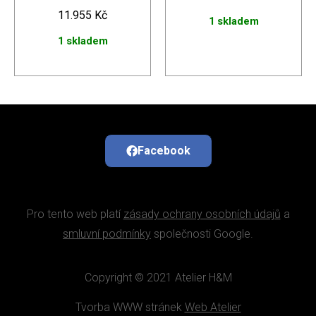
11.955
Kč
1 skladem
1 skladem
Facebook
Pro tento web platí
zásady ochrany osobních údajů
a
smluvní podmínky
společnosti Google.
Copyright © 2021 Atelier H&M
Tvorba WWW stránek
Web Atelier