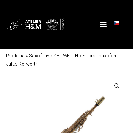
Prodejna
»
Saxofony
»
KEILWERTH
» Soprán saxofon
Julius Keilwerth