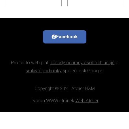
Facebook
Pro tento web platí
zásady ochrany osobních údajů
a
smluvní podmínky
společnosti Google.
Copyright © 2021 Atelier H&M
Tvorba WWW stránek
Web Atelier