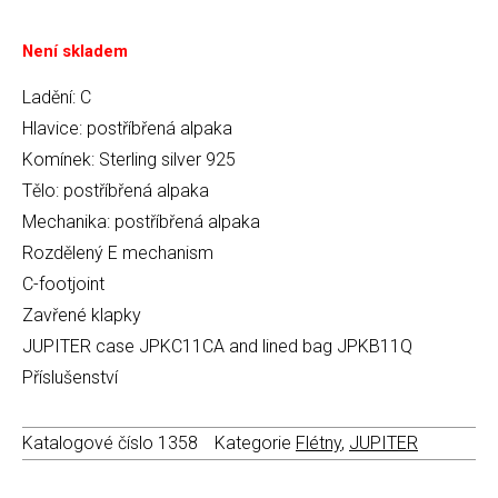
Není skladem
Ladění: C
Hlavice: postříbřená alpaka
Komínek: Sterling silver 925
Tělo: postříbřená alpaka
Mechanika: postříbřená alpaka
Rozdělený E mechanism
C-footjoint
Zavřené klapky
JUPITER case JPKC11CA and lined bag JPKB11Q
Příslušenství
Katalogové číslo
1358
Kategorie
Flétny
,
JUPITER