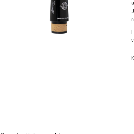
a
J
n
H
v
K