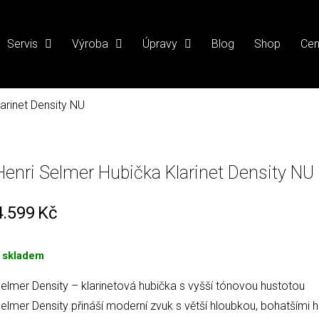
Servis
Výroba
Úpravy
Blog
Shop
Cen
arinet Density NU
Henri Selmer Hubička Klarinet Density NU
4.599
Kč
 skladem
elmer Density – klarinetová hubička s vyšší tónovou hustotou
elmer Density přináší moderní zvuk s větší hloubkou, bohatšími 