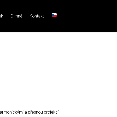
ík
O mně
Kontakt
harmonickými a přesnou projekcí,