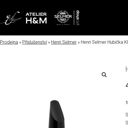
Prodejna
»
Příslušenství
»
Henri Selmer
» Henri Selmer Hubička Kl
1
S
S