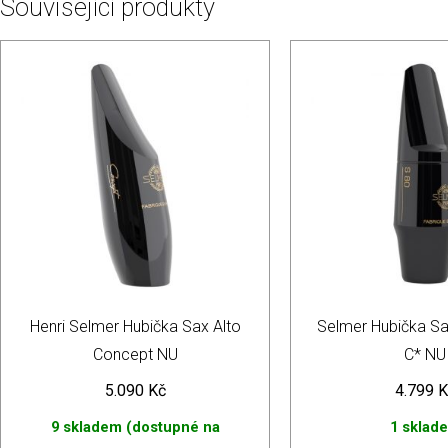
Související produkty
Henri Selmer Hubička Sax Alto
Selmer Hubička S
Concept NU
C* NU
5.090
Kč
4.799
K
9 skladem (dostupné na
1 sklad