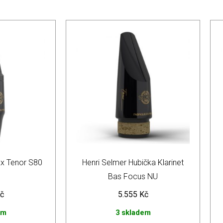
ax Tenor S80
Henri Selmer Hubička Klarinet
Bas Focus NU
č
5.555
Kč
em
3 skladem