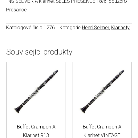
INS SELMER A klarinet SELES PRESENCE 18/6, pouzdro
Presance
Katalogové číslo
1276
Kategorie
Henri Selmer
,
Klarinety
Související produkty
Buffet Crampon A
Buffet Crampon A
Klarinet R13
Klarinet VINTAGE