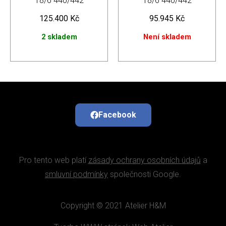
18/6 440/442
18/6 440/442
125.400
Kč
95.945
Kč
2 skladem
Není skladem
Facebook
Pro tento web platí
zásady ochrany osobních údajů
a
smluvní podmínky
společnosti Google.
Copyright © 2021 Atelier H&M