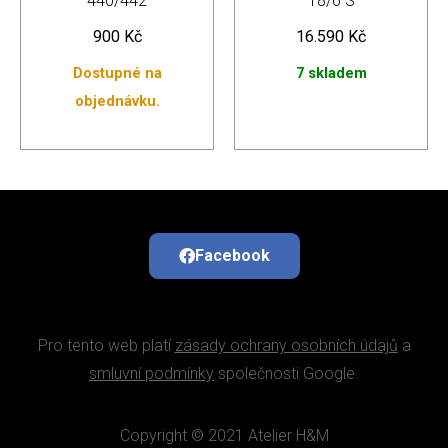
440/442
18/6 S
900
Kč
16.590
Kč
Dostupné na
7 skladem
objednávku.
Facebook
Pro tento web platí
zásady ochrany osobních údajů
a
smluvní podmínky
společnosti Google.
Copyright © 2021 Atelier H&M