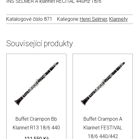
INS SELMER A klarinet RECITAL 440Hz 18/6
Katalogové číslo
871
Kategorie
Henri Selmer
,
Klarinety
Související produkty
Buffet Crampon Bb
Buffet Crampon A
Klarinet R13 18/6 440
Klarinet FESTIVAL
18/6 440/442
121.550
Kč