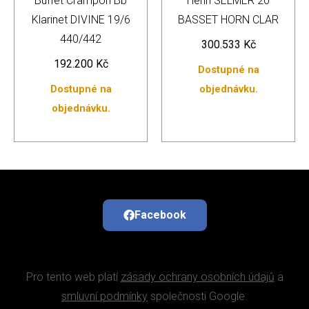
Buffet Crampon Bb
Henri SELMER 20
Klarinet DIVINE 19/6
BASSET HORN CLAR
440/442
300.533
Kč
192.200
Kč
Dostupné na
Dostupné na
objednávku.
objednávku.
Facebook
Pro tento web platí
zásady ochrany osobních údajů
a
smluvní podmínky
společnosti Google.