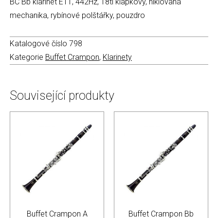
BC Bb klarinet E11, 442Hz, 18ti klapkový, niklovaná
mechanika, rybínové polštářky, pouzdro
Katalogové číslo
798
Kategorie
Buffet Crampon
,
Klarinety
Související produkty
Buffet Crampon A
Buffet Crampon Bb