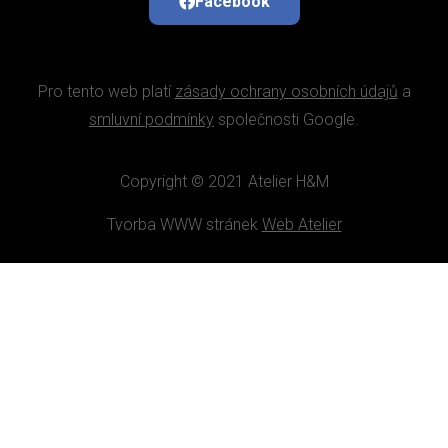
Facebook
Pro tento web platí
zásady ochrany osobních údajů
a
smluvní podmínky
společnosti Google.
Copyright © 2021 Atelier H&M
Tvorba WWW stránek
Web Atelier